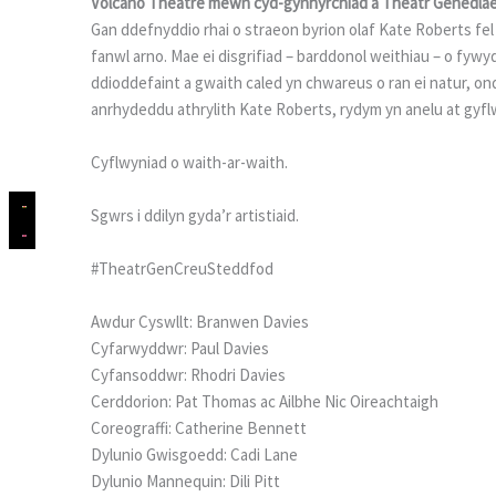
Volcano Theatre mewn cyd-gynhyrchiad â Theatr Genedla
Gan ddefnyddio rhai o straeon byrion olaf Kate Roberts fe
fanwl arno. Mae ei disgrifiad – barddonol weithiau – o fyw
ddioddefaint a gwaith caled yn chwareus o ran ei natur, o
anrhydeddu athrylith Kate Roberts, rydym yn anelu at gyflwy
Cyflwyniad o waith-ar-waith.
Sgwrs i ddilyn gyda’r artistiaid.
#TheatrGenCreuSteddfod
Awdur Cyswllt: Branwen Davies
Cyfarwyddwr: Paul Davies
Cyfansoddwr: Rhodri Davies
Cerddorion: Pat Thomas ac Ailbhe Nic Oireachtaigh
Coreograffi: Catherine Bennett
Dylunio Gwisgoedd: Cadi Lane
Dylunio Mannequin: Dili Pitt