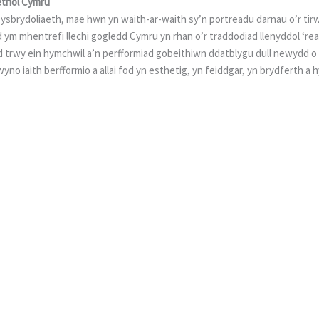
ethol Cymru
l ysbrydoliaeth, mae hwn yn waith-ar-waith sy’n portreadu darnau o’r t
yd ym mhentrefi llechi gogledd Cymru yn rhan o’r traddodiad llenyddol ‘re
nd trwy ein hymchwil a’n perfformiad gobeithiwn ddatblygu dull newydd 
no iaith berfformio a allai fod yn esthetig, yn feiddgar, yn brydferth a