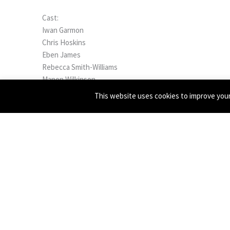
Cast:
Iwan Garmon
Chris Hoskins
Eben James
Rebecca Smith-Williams
Manon Wilkinson
This website uses cookies to improve your 