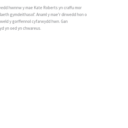
irwedd hwnnw y mae Kate Roberts yn craffu mor
alaeth gymdeithasol’. Anaml y mae’r dirwedd hon o
o weld y gorffennol cyfarwydd hwn. Gan
 hyd yn oed yn chwareus.