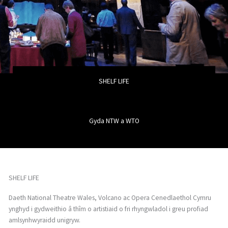
SHELF LIFE
Gyda NTW a WTO
SHELF LIFE
Daeth National Theatre Wales, Volcano ac Opera Cenedlaethol Cymru
ynghyd i gydweithio â thîm o artistiaid o fri rhyngwladol i greu profiad
amlsynhwyraidd unigryw.