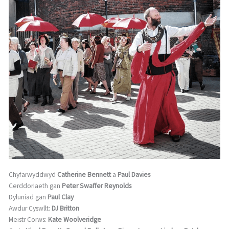
Chyfarwyddwyd
Catherine Bennett
a
Paul Davies
Cerddoriaeth gan
Peter Swaffer Reynolds
Dyluniad gan
Paul Clay
Awdur Cyswllt:
DJ Britton
Meistr Corws:
Kate Woolveridge