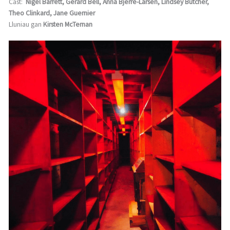
Cast:
Nigel Barrett, Gerard Bell, Anna Bjerre-Larsen, Lindsey Butcher,
Theo Clinkard, Jane Guernier
Lluniau gan
Kirsten McTernan