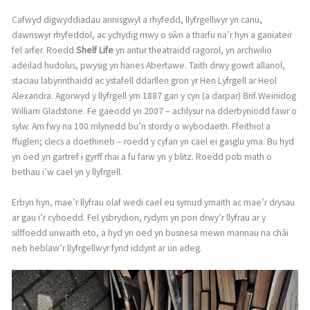
Cafwyd digwyddiadau annisgwyl a rhyfedd, llyfrgellwyr yn canu,
dawnswyr rhyfeddol, ac ychydig mwy o sŵn a tharfu na’r hyn a ganiateir
fel arfer. Roedd
Shelf Life
yn antur theatraidd ragorol, yn archwilio
adeilad hudolus, pwysig yn hanes Abertawe. Taith drwy gowrt allanol,
staciau labyrinthaidd ac ystafell ddarllen gron yr Hen Lyfrgell ar Heol
Alexandra. Agorwyd y llyfrgell ym 1887 gan y cyn (a darpar) Brif Weinidog
William Gladstone. Fe gaeodd yn 2007 – achlysur na dderbyniodd fawr o
sylw. Am fwy na 100 mlynedd bu’n stordy o wybodaeth. Ffeithiol a
ffuglen; clecs a doethineb – roedd y cyfan yn cael ei gasglu yma. Bu hyd
yn oed yn gartref i gyrff rhai a fu farw yn y blitz. Roedd pob math o
bethau i’w cael yn y llyfrgell.
Erbyn hyn, mae’r llyfrau olaf wedi cael eu symud ymaith ac mae’r drysau
ar gau i’r cyhoedd. Fel ysbrydion, rydym yn pori drwy’r llyfrau ar y
silffoedd unwaith eto, a hyd yn oed yn busnesa mewn mannau na châi
neb heblaw’r llyfrgellwyr fynd iddynt ar un adeg.