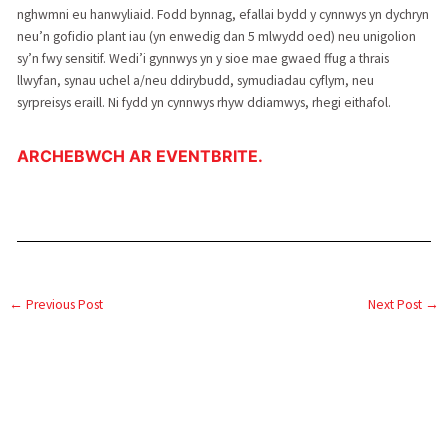
nghwmni eu hanwyliaid. Fodd bynnag, efallai bydd y cynnwys yn dychryn
neu’n gofidio plant iau (yn enwedig dan 5 mlwydd oed) neu unigolion
sy’n fwy sensitif. Wedi’i gynnwys yn y sioe mae gwaed ffug a thrais
llwyfan, synau uchel a/neu ddirybudd, symudiadau cyflym, neu
syrpreisys eraill. Ni fydd yn cynnwys rhyw ddiamwys, rhegi eithafol.
ARCHEBWCH AR EVENTBRITE.
←
Previous Post
Next Post
→