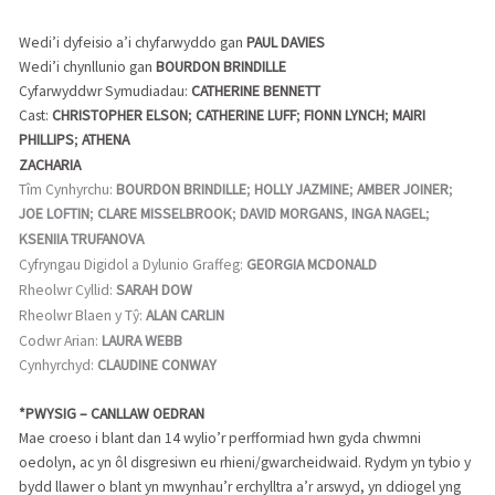
Wedi’i dyfeisio a’i chyfarwyddo gan
PAUL DAVIES
Wedi’i chynllunio gan
BOURDON BRINDILLE
Cyfarwyddwr Symudiadau:
CATHERINE BENNETT
Cast:
CHRISTOPHER ELSON
;
CATHERINE LUFF
;
FIONN LYNCH
;
MAIRI
PHILLIPS
;
ATHENA
ZACHARIA
Tîm Cynhyrchu:
BOURDON
BRINDILLE
;
HOLLY JAZMINE
;
AMBER JOINER
;
JOE LOFTIN
;
CLARE MISSELBROOK
;
DAVID MORGANS
,
INGA NAGEL
;
KSENIIA TRUFANOVA
Cyfryngau Digidol a Dylunio Graffeg:
GEORGIA MCDONALD
Rheolwr Cyllid:
SARAH DOW
Rheolwr Blaen y Tŷ:
ALAN CARLIN
Codwr Arian:
LAURA WEBB
Cynhyrchyd:
CLAUDINE CONWAY
*PWYSIG – CANLLAW OEDRAN
Mae croeso i blant dan 14 wylio’r perfformiad hwn gyda chwmni
oedolyn, ac yn ôl disgresiwn eu rhieni/gwarcheidwaid. Rydym yn tybio y
bydd llawer o blant yn mwynhau’r erchylltra a’r arswyd, yn ddiogel yng