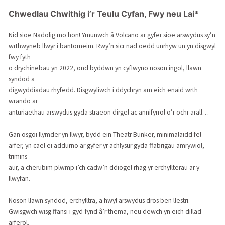
Chwedlau Chwithig i’r Teulu Cyfan, Fwy neu Lai*
Nid sioe Nadolig mo hon! Ymunwch â Volcano ar gyfer sioe arswydus sy’n
wrthwyneb llwyr i bantomeim. Rwy’n sicr nad oedd unrhyw un yn disgwyl
fwy fyth
o drychinebau yn 2022, ond byddwn yn cyflwyno noson ingol, llawn
syndod a
digwyddiadau rhyfedd. Disgwyliwch i ddychryn am eich enaid wrth
wrando ar
anturiaethau arswydus gyda straeon dirgel ac annifyrrol o’r ochr arall…
Gan osgoi llymder yn llwyr, bydd ein Theatr Bunker, minimalaidd fel
arfer, yn cael ei addurno ar gyfer yr achlysur gyda ffabrigau amrywiol,
trimins
aur, a cherubim plwmp i’ch cadw’n ddiogel rhag yr erchyllterau ar y
llwyfan.
Noson llawn syndod, erchylltra, a hwyl arswydus dros ben llestri.
Gwisgwch wisg ffansi i gyd-fynd â’r thema, neu dewch yn eich dillad
arferol.