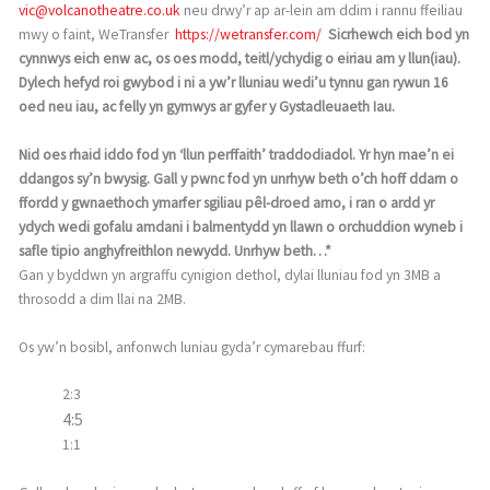
vic@volcanotheatre.co.uk
neu drwy’r ap ar-lein am ddim i rannu ffeiliau
mwy o faint, WeTransfer
https://wetransfer.com/
Sicrhewch eich bod yn
cynnwys eich enw ac, os oes modd, teitl/ychydig o eiriau am y llun(iau).
Dylech hefyd roi gwybod i ni a yw’r lluniau wedi’u tynnu gan rywun 16
oed neu iau, ac felly yn gymwys ar gyfer y Gystadleuaeth Iau.
Nid oes rhaid iddo fod yn ‘llun perffaith’ traddodiadol. Yr hyn mae’n ei
ddangos sy’n bwysig. Gall y pwnc fod yn unrhyw beth o’ch hoff ddarn o
ffordd y gwnaethoch ymarfer sgiliau pêl-droed arno, i ran o ardd yr
ydych wedi gofalu amdani i balmentydd yn llawn o orchuddion wyneb i
safle tipio anghyfreithlon newydd. Unrhyw beth…*
Gan y byddwn yn argraffu cynigion dethol, dylai lluniau fod yn 3MB a
throsodd a dim llai na 2MB.
Os yw’n bosibl, anfonwch luniau gyda’r cymarebau ffurf:
2:3
4:5
1:1