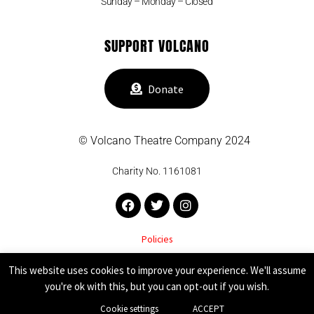
Sunday – Monday – Closed
SUPPORT VOLCANO
Donate
© Volcano Theatre Company 2024
Charity No. 1161081
Facebook
Twitter
Instagram
Policies
VOLCANO THEATRE COMPANY SUPPORTED BY
This website uses cookies to improve your experience. We'll assume
you're ok with this, but you can opt-out if you wish.
Cookie settings
ACCEPT