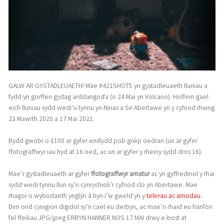
GALW AR GYSTADLEUAETH! Mae #421SHOTS yn gystadleuaeth lluniau a
fydd yn gorffen gydag arddangosfa (o 24 Mai yn Volcano). Hoffem gael
eich lluniau sydd wedi’u tynnu yn Ninas a Sir Abertawe yn y cyfnod rhwng
23 Mawrth 2020 a 17 Mai 2021.
Bydd gwobr o £100 ar gyfer enillydd pob grŵp oedran (un ar gyfer
ffotograffwyr iau hyd at 16 oed, ac un ar gyfer y rheiny sydd dros 16).
Mae’r gystadleuaeth ar gyfer
ffotograffwyr amatur
ac yn gyffredinol y rhai
sydd wedi tynnu llun sy’n cynrychioli’r cyfnod clo yn Abertawe. Mae
rhagor o wybodaeth ynglŷn â hyn i’w gweld yn y
telerau ac amodau.
Dim ond cynigion digidol sy’n cael eu derbyn, ac mae’n rhaid eu hanfon
fel ffeiliau JPG/jpeg ERBYN HANNER NOS 17 MAI drwy e-bost at