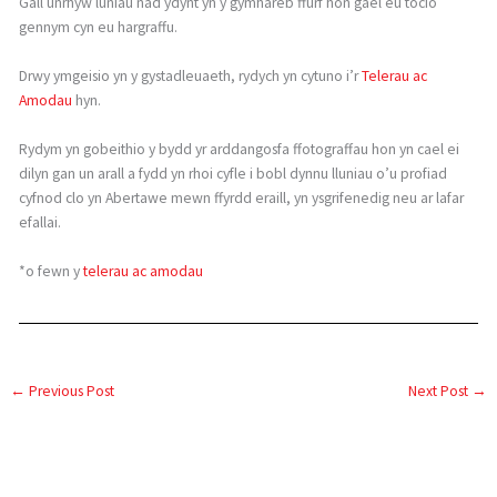
Gall unrhyw luniau nad ydynt yn y gymhareb ffurf hon gael eu tocio
gennym cyn eu hargraffu.
Drwy ymgeisio yn y gystadleuaeth, rydych yn cytuno i’r
Telerau ac
Amodau
hyn.
Rydym yn gobeithio y bydd yr arddangosfa ffotograffau hon yn cael ei
dilyn gan un arall a fydd yn rhoi cyfle i bobl dynnu lluniau o’u profiad
cyfnod clo yn Abertawe mewn ffyrdd eraill, yn ysgrifenedig neu ar lafar
efallai.
*o fewn y
telerau ac amodau
←
Previous Post
Next Post
→