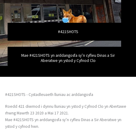
#421SHOTS
Mae #421SHOTS yn arddangosfa sy’n cyfleu Dinas a Sir
Aberatwe yn ystod y Cyfnod Clo
#421SHOTS - Cystadleuaeth lluniau ac arddangosfa
Roedd 421 diwrnod i dynnu lluniau yn ystod y Cyfnod Clo yn Abertawe
rhwng Mawrth 23 2020 a Mai 17 2021.
Mae #421SHOTS yn arddangosfa sy’n cyfleu Dinas a Sir Aberatwe yn
ystod y cyfnod hwn.